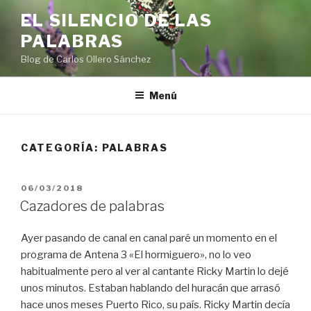
Saltar
EL SILENCIO DE LAS
al
PALABRAS
contenido
Blog de Carlos Ollero Sánchez
Menú
CATEGORÍA:
PALABRAS
PUBLICADO
06/03/2018
EL
Cazadores de palabras
Ayer pasando de canal en canal paré un momento en el
programa de Antena 3 «El hormiguero», no lo veo
habitualmente pero al ver al cantante Ricky Martin lo dejé
unos minutos. Estaban hablando del huracán que arrasó
hace unos meses Puerto Rico, su país. Ricky Martin decía