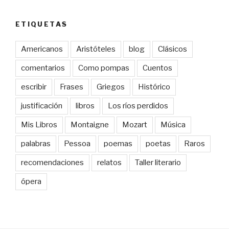
ETIQUETAS
Americanos
Aristóteles
blog
Clásicos
comentarios
Como pompas
Cuentos
escribir
Frases
Griegos
Histórico
justificación
libros
Los ríos perdidos
Mis Libros
Montaigne
Mozart
Música
palabras
Pessoa
poemas
poetas
Raros
recomendaciones
relatos
Taller literario
ópera