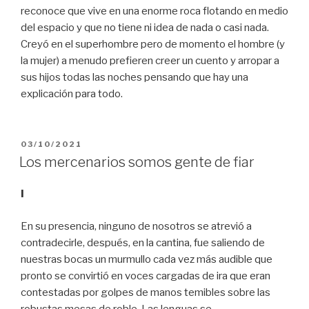
reconoce que vive en una enorme roca flotando en medio
del espacio y que no tiene ni idea de nada o casi nada.
Creyó en el superhombre pero de momento el hombre (y
la mujer) a menudo prefieren creer un cuento y arropar a
sus hijos todas las noches pensando que hay una
explicación para todo.
PUBLICADO
03/10/2021
EL
Los mercenarios somos gente de fiar
I
En su presencia, ninguno de nosotros se atrevió a
contradecirle, después, en la cantina, fue saliendo de
nuestras bocas un murmullo cada vez más audible que
pronto se convirtió en voces cargadas de ira que eran
contestadas por golpes de manos temibles sobre las
robustas mesas de roble. Las lenguas se