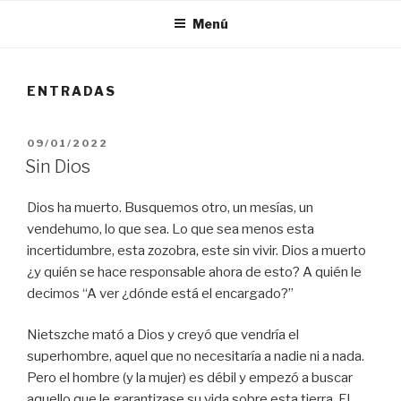
Menú
ENTRADAS
PUBLICADO
09/01/2022
EL
Sin Dios
Dios ha muerto. Busquemos otro, un mesías, un
vendehumo, lo que sea. Lo que sea menos esta
incertidumbre, esta zozobra, este sin vivir. Dios a muerto
¿y quién se hace responsable ahora de esto? A quién le
decimos “A ver ¿dónde está el encargado?”
Nietszche mató a Dios y creyó que vendría el
superhombre, aquel que no necesitaría a nadie ni a nada.
Pero el hombre (y la mujer) es débil y empezó a buscar
aquello que le garantizase su vida sobre esta tierra. El