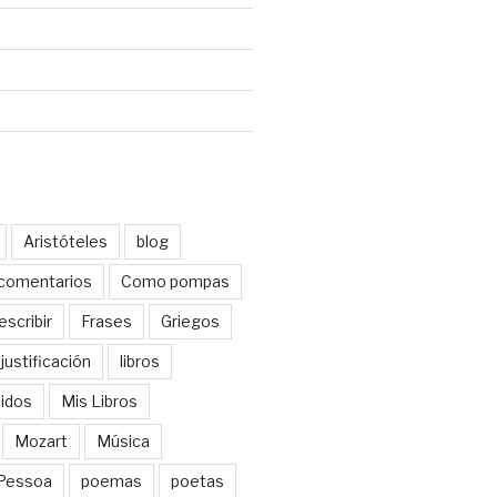
d
Aristóteles
blog
comentarios
Como pompas
escribir
Frases
Griegos
justificación
libros
didos
Mis Libros
Mozart
Música
Pessoa
poemas
poetas