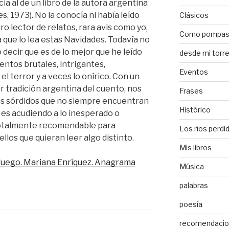
cia al de un libro de la autora argentina
s, 1973). No la conocía ni había leído
Clásicos
o lector de relatos, rara avis como yo,
Como pompa
 que lo lea estas Navidades. Todavía no
decir que es de lo mejor que he leído
desde mi torr
entos brutales, intrigantes,
Eventos
l terror y a veces lo onírico. Con un
or tradición argentina del cuento, nos
Frases
jes sórdidos que no siempre encuentran
Histórico
 es acudiendo a lo inesperado o
Totalmente recomendable para
Los ríos perdi
ellos que quieran leer algo distinto.
Mis libros
 fuego. Mariana Enríquez. Anagrama
Música
palabras
poesía
recomendaci