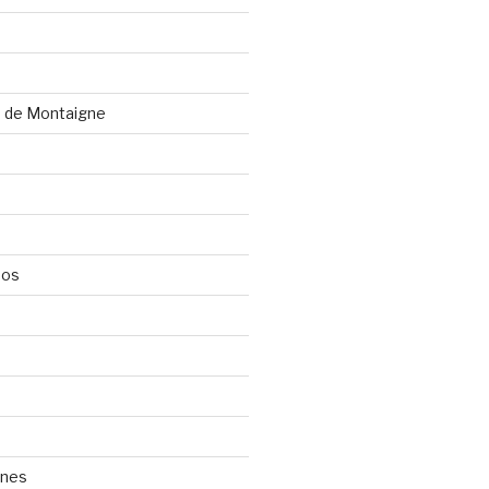
s
e de Montaigne
dos
ones