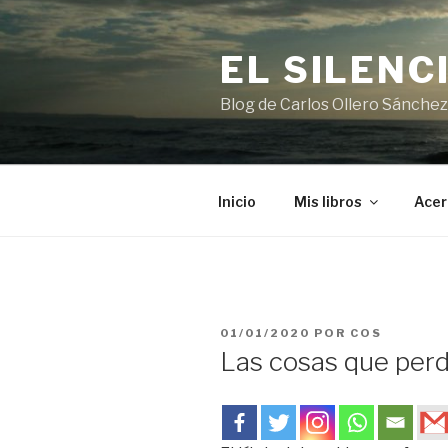
Saltar
al
EL SILENC
contenido
Blog de Carlos Ollero Sánchez
Inicio
Mis libros
Acer
PUBLICADO
01/01/2020
POR
COS
EL
Las cosas que perd