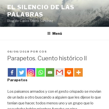
Saltar
EL SILENCIO DE LAS
al
PALABRAS
contenido
Blog de Carlos Ollero Sánchez
Menú
PUBLICADO
06/06/2018
POR
COS
EL
Parapetos. Cuento histórico II
Parapetos
Los paisanos armados y con el gesto crispado se movían
de un lado a otro buscando a alguien que les dijese lo que
tenían que hacer, todos menos uno y un grupo que lo
escuchaba hablar mientras fumaba en pipa.