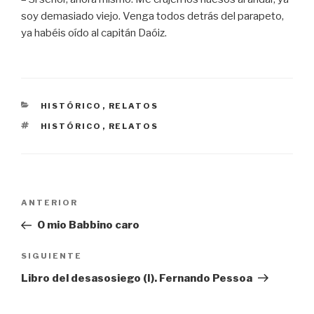
soy demasiado viejo. Venga todos detrás del parapeto,
ya habéis oído al capitán Daóiz.
CATEGORÍAS
HISTÓRICO
,
RELATOS
ETIQUETAS
HISTÓRICO
,
RELATOS
Navegación
Entrada
ANTERIOR
de
anterior:
O mio Babbino caro
entradas
Siguiente
SIGUIENTE
entrada
Libro del desasosiego (I). Fernando Pessoa